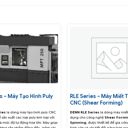
s – Máy Tạo Hình Puly
RLE Series – Máy Miết 
CNC (Shear Forming)
ies
là dòng máy tạo hình puly CNC
DENN RLE Series
là dòng máy miế
 sản xuất các loại puly kim loại với
dụng cho công nghệ
Shear Formi
và mức độ tự động hóa lớn. Máy giúp
Spinning
, được thiết kế để gia công
ượng sản phẩm đồng đều, giảm chi
hình côn và chi tiết đối xứng tròn x