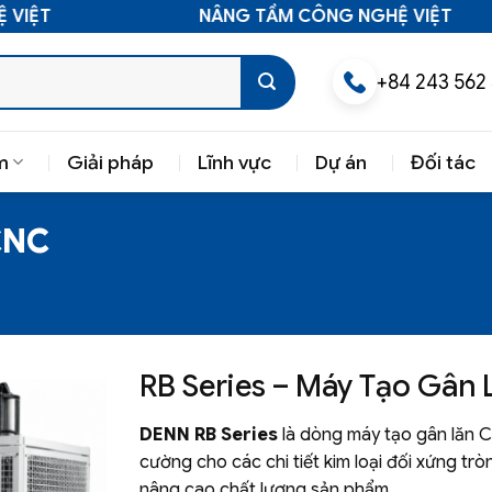
IỆT
NÂNG TẦM CÔNG NGHỆ VIỆT
+84 243 562
m
Giải pháp
Lĩnh vực
Dự án
Đối tác
CNC
RB Series – Máy Tạo Gân
DENN RB Series
là dòng máy tạo gân lăn C
cường cho các chi tiết kim loại đối xứng tr
nâng cao chất lượng sản phẩm.