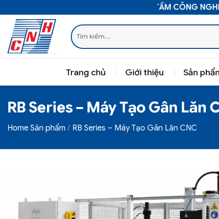
Bỏ
NÂNG TẦM CÔNG NGHỆ V
qua
Tìm
nội
kiếm:
dung
Trang chủ
Giới thiệu
Sản phẩ
RB Series – Máy Tạo Gân Lăn 
Home
Sản phẩm
RB Series – Máy Tạo Gân Lăn CNC