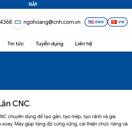
NÂNG TẦM CÔNG NGHỆ VIỆT
 4368
ngohoang@cnh.com.vn
ENG
VN
Tin tức
Tuyển dụng
Liên hệ
 Lăn CNC
NC chuyên dùng để tạo gân, tạo mép, tạo rãnh và gia
òn xoay. Máy giúp tăng độ cứng vững, cải thiện chức năng và