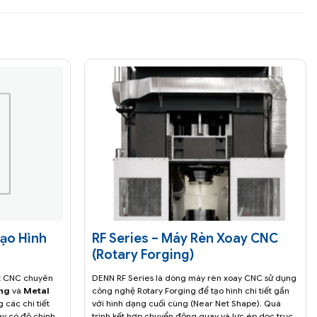
Tạo Hình
RF Series – Máy Rèn Xoay CNC
(Rotary Forging)
t CNC chuyên
DENN RF Series là dòng máy rèn xoay CNC sử dụng
ng
và
Metal
công nghệ Rotary Forging để tạo hình chi tiết gần
 các chi tiết
với hình dạng cuối cùng (Near Net Shape). Quá
oay có độ chính
trình kết hợp chuyển động quay và lực ép dọc trục