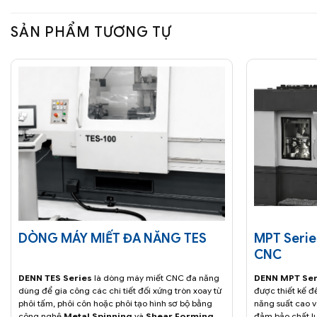
SẢN PHẨM TƯƠNG TỰ
DÒNG MÁY MIẾT ĐA NĂNG TES
MPT Serie
CNC
DENN TES Series
là dòng máy miết CNC đa năng
DENN MPT Ser
dùng để gia công các chi tiết đối xứng tròn xoay từ
được thiết kế để
phôi tấm, phôi côn hoặc phôi tạo hình sơ bộ bằng
năng suất cao 
công nghệ
Metal Spinning
và
Shear Forming
.
đảm bảo chất l