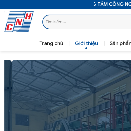
Bỏ
NÂNG TẦM CÔNG NGHỆ VIỆ
qua
Tìm
nội
kiếm:
dung
Trang chủ
Giới thiệu
Sản phẩ