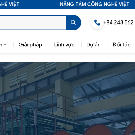
T
NÂNG TẦM CÔNG NGHỆ VIỆT
+84 243 562
m
Giải pháp
Lĩnh vực
Dự án
Đối tác