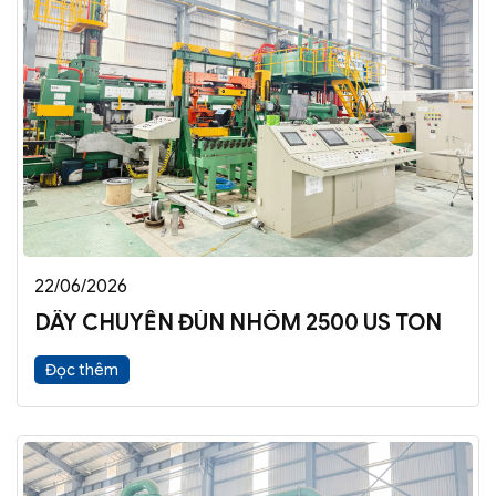
22/06/2026
DÂY CHUYỀN ĐÙN NHÔM 2500 US TON
Đọc thêm