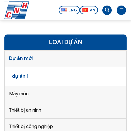
Bỏ
qua
ENG
VN
nội
dung
LOẠI DỰ ÁN
Dự án mới
dự án 1
Máy móc
Thiết bị an ninh
Thiết bị công nghiệp