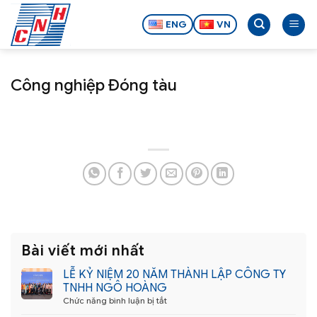
Bỏ
qua
ENG
VN
nội
dung
Công nghiệp Đóng tàu
Bài viết mới nhất
LỄ KỶ NIỆM 20 NĂM THÀNH LẬP CÔNG TY
TNHH NGÔ HOÀNG
ở
Chức năng bình luận bị tắt
LỄ