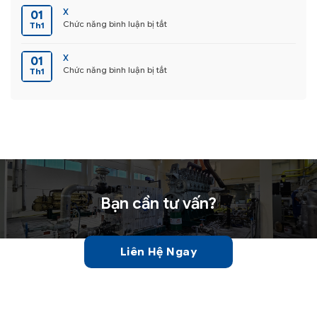
KỶ
x
01
NIỆM
ở
Chức năng bình luận bị tắt
Th1
20
x
NĂM
x
THÀNH
01
LẬP
ở
Chức năng bình luận bị tắt
Th1
CÔNG
x
TY
TNHH
NGÔ
HOÀNG
Bạn cần tư vấn?
Liên Hệ Ngay