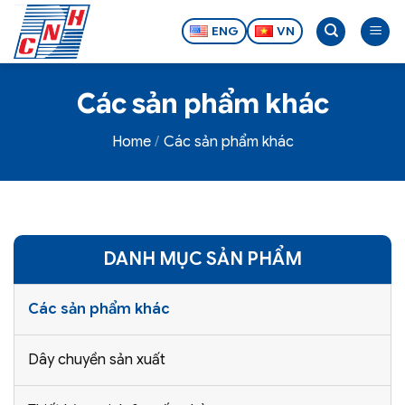
Bỏ
qua
ENG
VN
nội
dung
Các sản phẩm khác
Home
Các sản phẩm khác
DANH MỤC SẢN PHẨM
Các sản phẩm khác
Dây chuyền sản xuất