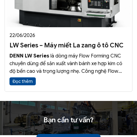
22/06/2026
LW Series – Máy miết La zang ô tô CNC
DENN LW Series
là dòng máy Flow Forming CNC
chuyên dùng để sản xuất vành bánh xe hợp kim có
độ bền cao và trọng lượng nhẹ. Công nghệ Flow
Forming giúp cải thiện cơ tính vật liệu, tăng độ bền
Đọc thêm
và độ chính xác của sản phẩm.
Bạn cần tư vấn?